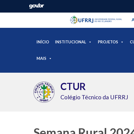
Barra instituci
Pular barra institucional
A
INÍCIO
INSTITUCIONAL
PROJETOS
C
MAIS
CTUR
Colégio Técnico da UFRRJ
Semana Rural 202