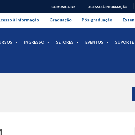
COMUNICA BR
ACESSO À INFORMAÇÃO
onal da Universidade Federal Rur
IR
cesso à Informação
Graduação
Pós-graduação
Exten
PARA
O
CONTEÚDO
URSOS
INGRESSO
SETORES
EVENTOS
SUPORTE 
4