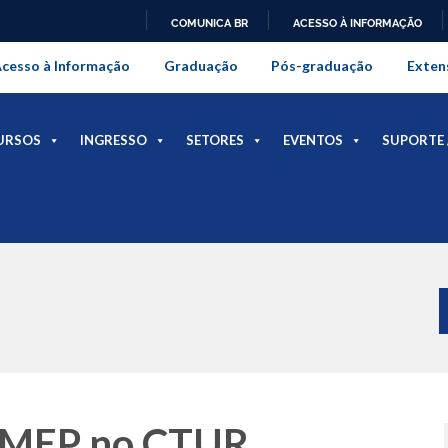
COMUNICA BR
ACESSO À INFORMAÇÃO
onal da Universidade Federal Rur
IR
cesso à Informação
Graduação
Pós-graduação
Exten
PARA
O
CONTEÚDO
URSOS
INGRESSO
SETORES
EVENTOS
SUPORTE 
OBMEP no CTUR