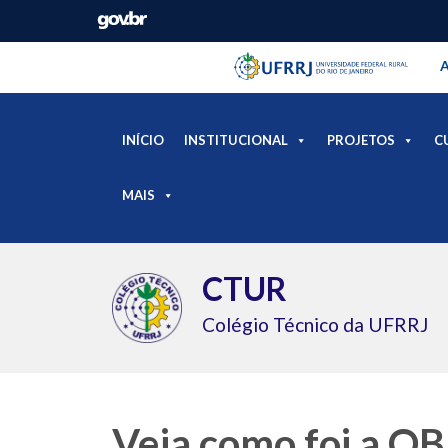
Barra instituci
Pular barra institucional
A
INÍCIO
INSTITUCIONAL
PROJETOS
C
MAIS
CTUR
Colégio Técnico da UFRRJ
Veja como foi a 