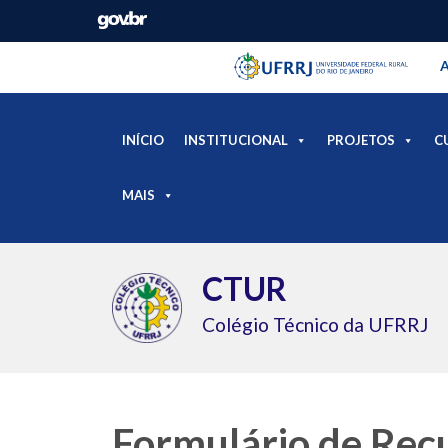
Barra instituci
Pular barra institucional
A
INÍCIO
INSTITUCIONAL
PROJETOS
C
MAIS
CTUR
Colégio Técnico da UFRRJ
Formulário de Rec