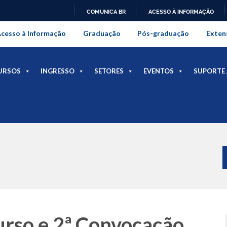
COMUNICA BR
ACESSO À INFORMAÇÃO
onal da Universidade Federal Rur
IR
cesso à Informação
Graduação
Pós-graduação
Exten
PARA
O
CONTEÚDO
URSOS
INGRESSO
SETORES
EVENTOS
SUPORTE 
urso e 2ª Convocação