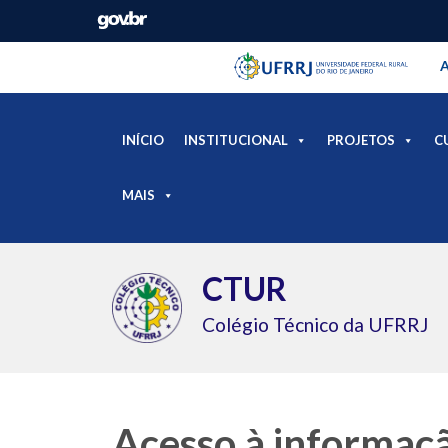
Barra instituci
Pular barra institucional
A
INÍCIO
INSTITUCIONAL
PROJETOS
C
MAIS
CTUR
Colégio Técnico da UFRRJ
Acesso à informaç