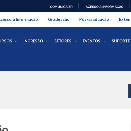
COMUNICA BR
ACESSO À INFORMAÇÃO
onal da Universidade Federal Rur
IR
cesso à Informação
Graduação
Pós-graduação
Exten
PARA
O
CONTEÚDO
URSOS
INGRESSO
SETORES
EVENTOS
SUPORTE 
ão