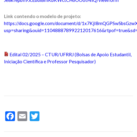
Je8kfepbIi9JcEbdiBmKbKWctCH6OOotHnQ/viewform
Link contendo o modelo de projeto:
https://docs.google.com/document/d/1x7KjI8mQGPSwSbsGzw
usp=sharing&ouid=110488878992212017616&rtpof=true&sd=
Edital 02/2025 – CTUR/UFRRJ (Bolsas de Apoio Estudantil,
Iniciação Científica e Professor Pesquisador)
Facebook
Email
Twitter